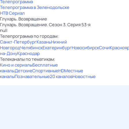
Телепрограмма
Телепрограмма в Зеленодольске
НТВ Сериал
Глухарь. Возвращение
Глухарь. Возвращение. Сезон 3. Серия 53-я
null
Телепрограмма по городам:
Санкт-Петербург
Казань
Нижний
Новгород
Челябинск
Екатеринбург
Новосибирск
Сочи
Красноя
на-Дону
Краснодар
Телеканалы по тематикам:
Кино и сериалы
Бесплатные
каналы
Детские
Спортивные
HD
Местные
каналы
Познавательные
20 каналов
Новостные