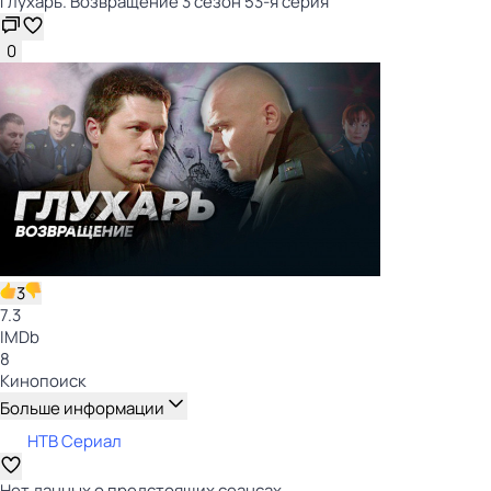
Глухарь. Возвращение 3 сезон 53-я серия
0
3
7.3
IMDb
8
Кинопоиск
Больше информации
НТВ Сериал
Нет данных о предстоящих сеансах