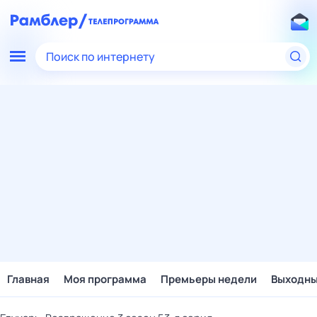
Поиск по интернету
Главная
Моя программа
Премьеры недели
Выходн