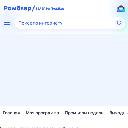
Поиск по интернету
Главная
Моя программа
Премьеры недели
Выходн