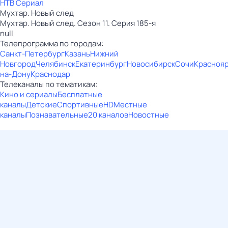
НТВ Сериал
Мухтар. Новый след
Мухтар. Новый след. Сезон 11. Серия 185-я
null
Телепрограмма по городам:
Санкт-Петербург
Казань
Нижний
Новгород
Челябинск
Екатеринбург
Новосибирск
Сочи
Красноя
на-Дону
Краснодар
Телеканалы по тематикам:
Кино и сериалы
Бесплатные
каналы
Детские
Спортивные
HD
Местные
каналы
Познавательные
20 каналов
Новостные