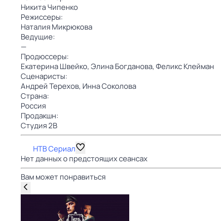
Никита Чипенко
Режиссеры:
Наталия Микрюкова
Ведущие:
—
Продюссеры:
Екатерина Швейко,
Элина Богданова,
Феликс Клейман
Сценаристы:
Андрей Терехов,
Инна Соколова
Страна:
Россия
Продакшн:
Студия 2B
НТВ Сериал
Нет данных о предстоящих сеансах
Вам может понравиться