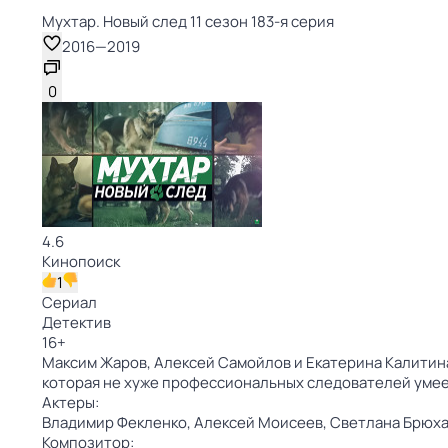
Мухтар. Новый след 11 сезон 183-я серия
2016
—
2019
0
4.6
Кинопоиск
1
Сериал
Детектив
16
+
Максим Жаров, Алексей Самойлов и Екатерина Калитина
которая не хуже профессиональных следователей умее
Актеры:
Владимир Фекленко,
Алексей Моисеев,
Светлана Брюха
Композитор: