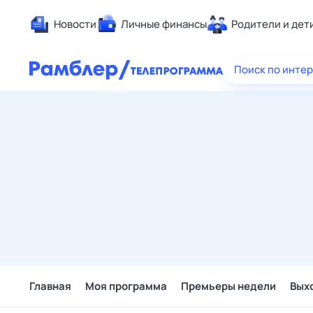
Новости
Личные финансы
Родители и дет
Здоровье
Поиск по инте
Развлечен
Дом и уют
Спорт
Карьера
Авто
Технологи
Жизненные
Сберегаем
Гороскопы
Главная
Моя программа
Премьеры недели
Вых