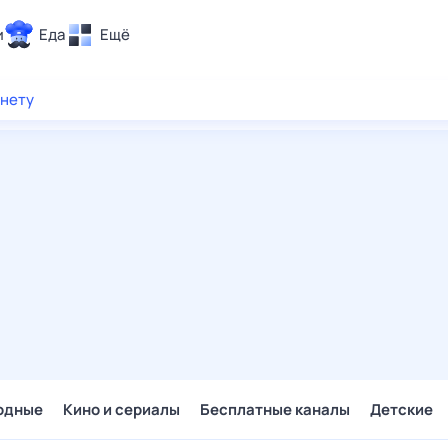
и
Еда
Ещё
Почта
рнету
ия и отдых
Поиск
Погода
ТВ-программа
и и тренды
 ситуации
 вместе
Помощь
одные
Кино и сериалы
Бесплатные каналы
Детские