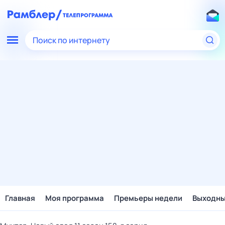
Поиск по интернету
Главная
Моя программа
Премьеры недели
Выходн