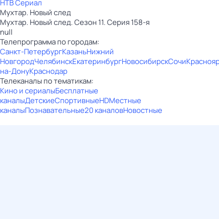
НТВ Сериал
Мухтар. Новый след
Мухтар. Новый след. Сезон 11. Серия 158-я
null
Телепрограмма по городам:
Санкт-Петербург
Казань
Нижний
Новгород
Челябинск
Екатеринбург
Новосибирск
Сочи
Красноя
на-Дону
Краснодар
Телеканалы по тематикам:
Кино и сериалы
Бесплатные
каналы
Детские
Спортивные
HD
Местные
каналы
Познавательные
20 каналов
Новостные