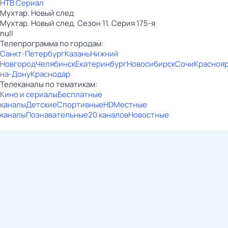
НТВ Сериал
Мухтар. Новый след
Мухтар. Новый след. Сезон 11. Серия 175-я
null
Телепрограмма по городам:
Санкт-Петербург
Казань
Нижний
Новгород
Челябинск
Екатеринбург
Новосибирск
Сочи
Красноя
на-Дону
Краснодар
Телеканалы по тематикам:
Кино и сериалы
Бесплатные
каналы
Детские
Спортивные
HD
Местные
каналы
Познавательные
20 каналов
Новостные