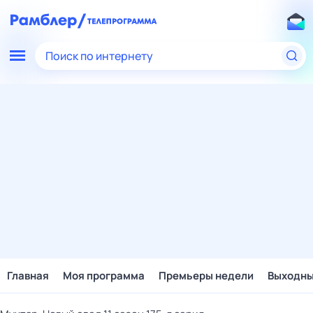
Поиск по интернету
Главная
Моя программа
Премьеры недели
Выходн