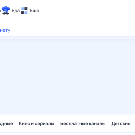
и
Еда
Ещё
Почта
рнету
ия и отдых
Поиск
Погода
ТВ-программа
и и тренды
 ситуации
 вместе
Помощь
одные
Кино и сериалы
Бесплатные каналы
Детские