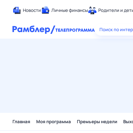
Новости
Личные финансы
Родители и дет
Здоровье
Поиск по инте
Развлечен
Дом и уют
Спорт
Карьера
Авто
Технологи
Жизненные
Сберегаем
Гороскопы
Главная
Моя программа
Премьеры недели
Вых