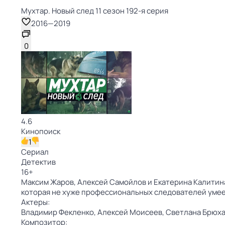
Мухтар. Новый след 11 сезон 192-я серия
2016
—
2019
0
4.6
Кинопоиск
1
Сериал
Детектив
16
+
Максим Жаров, Алексей Самойлов и Екатерина Калитина
которая не хуже профессиональных следователей умее
Актеры:
Владимир Фекленко,
Алексей Моисеев,
Светлана Брюха
Композитор: