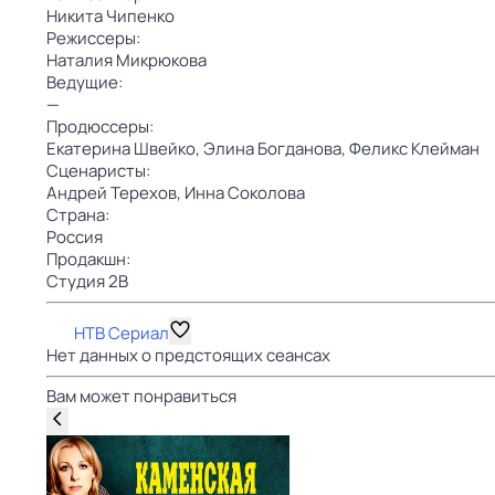
Никита Чипенко
Режиссеры:
Наталия Микрюкова
Ведущие:
—
Продюссеры:
Екатерина Швейко,
Элина Богданова,
Феликс Клейман
Сценаристы:
Андрей Терехов,
Инна Соколова
Страна:
Россия
Продакшн:
Студия 2B
НТВ Сериал
Нет данных о предстоящих сеансах
Вам может понравиться