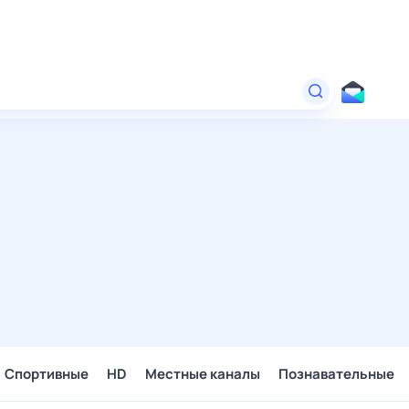
Спортивные
HD
Местные каналы
Познавательные