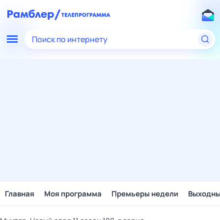
Поиск по интернету
Главная
Моя программа
Премьеры недели
Выходн