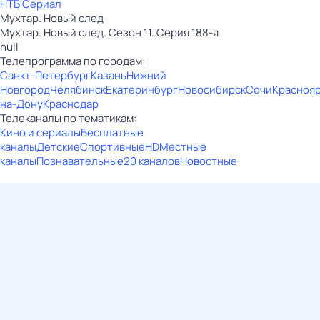
НТВ Сериал
Мухтар. Новый след
Мухтар. Новый след. Сезон 11. Серия 188-я
null
Телепрограмма по городам:
Санкт-Петербург
Казань
Нижний
Новгород
Челябинск
Екатеринбург
Новосибирск
Сочи
Красноя
на-Дону
Краснодар
Телеканалы по тематикам:
Кино и сериалы
Бесплатные
каналы
Детские
Спортивные
HD
Местные
каналы
Познавательные
20 каналов
Новостные