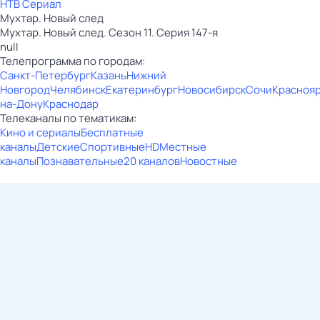
НТВ Сериал
Мухтар. Новый след
Мухтар. Новый след. Сезон 11. Серия 147-я
null
Телепрограмма по городам:
Санкт-Петербург
Казань
Нижний
Новгород
Челябинск
Екатеринбург
Новосибирск
Сочи
Красноя
на-Дону
Краснодар
Телеканалы по тематикам:
Кино и сериалы
Бесплатные
каналы
Детские
Спортивные
HD
Местные
каналы
Познавательные
20 каналов
Новостные