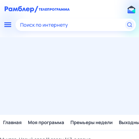
Поиск по интернету
Главная
Моя программа
Премьеры недели
Выходн