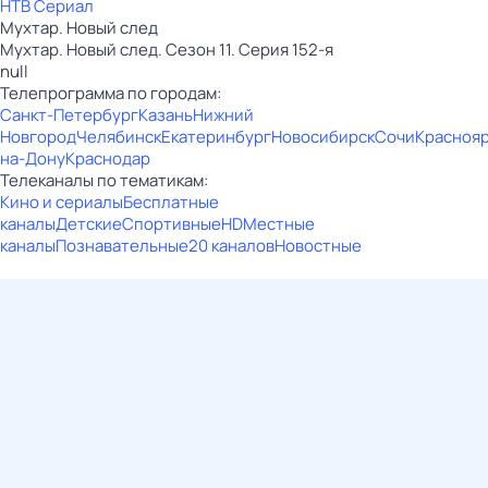
НТВ Сериал
Мухтар. Новый след
Мухтар. Новый след. Сезон 11. Серия 152-я
null
Телепрограмма по городам:
Санкт-Петербург
Казань
Нижний
Новгород
Челябинск
Екатеринбург
Новосибирск
Сочи
Красноя
на-Дону
Краснодар
Телеканалы по тематикам:
Кино и сериалы
Бесплатные
каналы
Детские
Спортивные
HD
Местные
каналы
Познавательные
20 каналов
Новостные