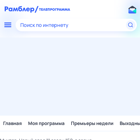
Поиск по интернету
Главная
Моя программа
Премьеры недели
Выходн