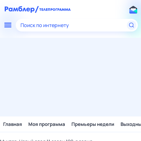
Поиск по интернету
Главная
Моя программа
Премьеры недели
Выходн