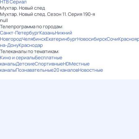
НТВ Сериал
Мухтар. Новый след
Мухтар. Новый след. Сезон 11. Серия 190-я
null
Телепрограмма по городам:
Санкт-Петербург
Казань
Нижний
Новгород
Челябинск
Екатеринбург
Новосибирск
Сочи
Красноя
на-Дону
Краснодар
Телеканалы по тематикам:
Кино и сериалы
Бесплатные
каналы
Детские
Спортивные
HD
Местные
каналы
Познавательные
20 каналов
Новостные