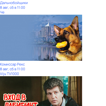
Дальнобойщики
8 авг, сб в 11:00
Че
Комиссар Рекс
8 авг, сб в 11:00
Viju TV1000