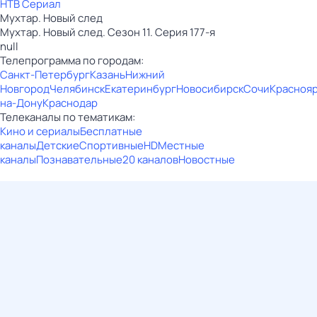
НТВ Сериал
Мухтар. Новый след
Мухтар. Новый след. Сезон 11. Серия 177-я
null
Телепрограмма по городам:
Санкт-Петербург
Казань
Нижний
Новгород
Челябинск
Екатеринбург
Новосибирск
Сочи
Красноя
на-Дону
Краснодар
Телеканалы по тематикам:
Кино и сериалы
Бесплатные
каналы
Детские
Спортивные
HD
Местные
каналы
Познавательные
20 каналов
Новостные