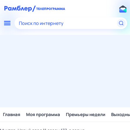
Поиск по интернету
Главная
Моя программа
Премьеры недели
Выходн