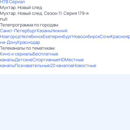
НТВ Сериал
Мухтар. Новый след
Мухтар. Новый след. Сезон 11. Серия 179-я
null
Телепрограмма по городам:
Санкт-Петербург
Казань
Нижний
Новгород
Челябинск
Екатеринбург
Новосибирск
Сочи
Красноя
на-Дону
Краснодар
Телеканалы по тематикам:
Кино и сериалы
Бесплатные
каналы
Детские
Спортивные
HD
Местные
каналы
Познавательные
20 каналов
Новостные