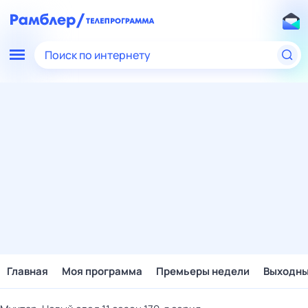
Поиск по интернету
Главная
Моя программа
Премьеры недели
Выходн