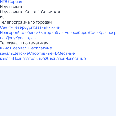
НТВ Сериал
Неуловимые
Неуловимые. Сезон 1. Серия 4-я
null
Телепрограмма по городам:
Санкт-Петербург
Казань
Нижний
Новгород
Челябинск
Екатеринбург
Новосибирск
Сочи
Красноя
на-Дону
Краснодар
Телеканалы по тематикам:
Кино и сериалы
Бесплатные
каналы
Детские
Спортивные
HD
Местные
каналы
Познавательные
20 каналов
Новостные