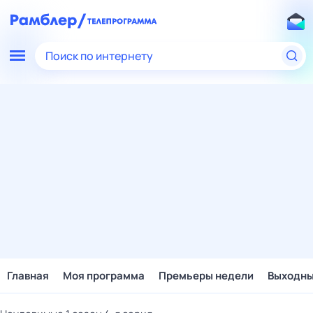
Поиск по интернету
Главная
Моя программа
Премьеры недели
Выходн