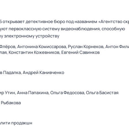
 открывает детективное бюро под названием «Агентство с
зуют первоклассную систему видеонаблюдения, способную
у электронному устройству
 Флёров,
Антонина Комиссарова,
Руслан Корнеков,
Антон Фил
лая,
Константин Кожевников,
Евгений Савинков
в Падалка,
Андрей Канивченко
р Утин,
Анна Папахина,
Ольга Федосова,
Ольга Басистая
 Рыбакова
алити продакшн