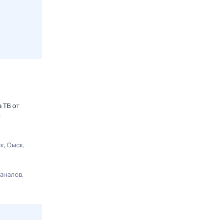
 ТВ от
ы
ск
Омск
каналов