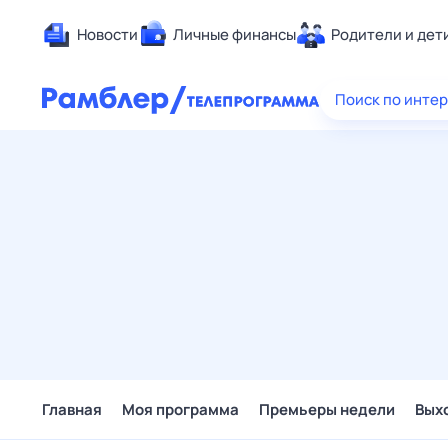
Новости
Личные финансы
Родители и дет
Здоровье
Поиск по инте
Развлечен
Дом и уют
Спорт
Карьера
Авто
Технологи
Жизненные
Сберегаем
Гороскопы
Главная
Моя программа
Премьеры недели
Вых