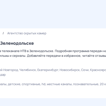
Агентство скрытых камер
в Зеленодольске
а телеканале НТВ в Зеленодольске. Подробная программа передач на
льмы и сериалы. Добавляйте передачи в избранное, читайте отзыв
й Новгород
Челябинск
Екатеринбург
Новосибирск
Сочи
Краснояр
одар
налы
детские
спортивные
hd
местные каналы
познавательные
20 