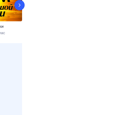
ки
Каменская
Интерны
пас
Сегодня в 04:30
Киносерия
7 авг, пт в 08:0