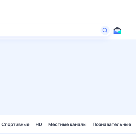
Спортивные
HD
Местные каналы
Познавательные