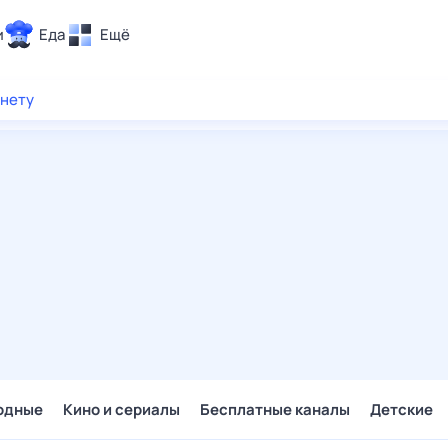
и
Еда
Ещё
Почта
рнету
ия и отдых
Поиск
Погода
ТВ-программа
и и тренды
 ситуации
 вместе
Помощь
одные
Кино и сериалы
Бесплатные каналы
Детские