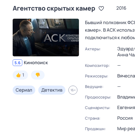
Агентство скрытых камер
2016
Бывший полковник ФСБ
камер». В АСК исполь
подключиться к любом
Эдуард
Актеры:
Анна Ча
Кинопоиск
5.6
—
Композитор:
1
Вячесла
Режиссеры:
—
Ведущие:
Сериал
Детектив
16
+
Владими
Продюссеры:
Евгения
Сценаристы:
Россия
Страна:
Мир ре
Продакшн: