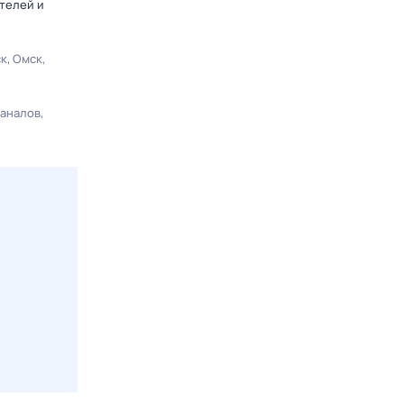
телей и
ск
Омск
каналов