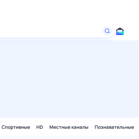
Спортивные
HD
Местные каналы
Познавательные