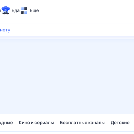
и
Еда
Ещё
Почта
рнету
ия и отдых
Поиск
Погода
ТВ-программа
и и тренды
 ситуации
 вместе
Помощь
одные
Кино и сериалы
Бесплатные каналы
Детские