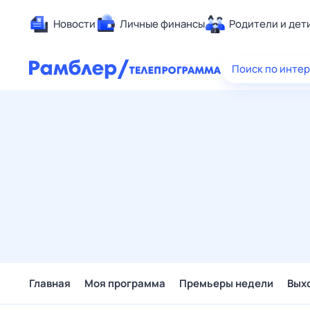
Новости
Личные финансы
Родители и дет
Здоровье
Поиск по инте
Развлечен
Дом и уют
Спорт
Карьера
Авто
Технологи
Жизненные
Сберегаем
Гороскопы
Главная
Моя программа
Премьеры недели
Вых