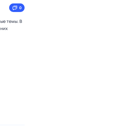
0
ые темы. В
 них