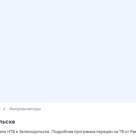
Импровизаторы
льске
але НТВ в Зеленодольске. Подробная программа передач на ТВ от Р