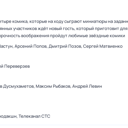
етыре комика, которые на ходу сыграют миниатюры на заданн
янных участников ждёт новый гость, который приготовит для
 прочность воображения пройдут любимые звёздные комики
Шастун,
Арсений Попов,
Дмитрий Позов,
Сергей Матвиенко
ий Переверзев
в Дусмухаметов,
Максим Рыбаков,
Андрей Левин
родакшн,
Телеканал СТС