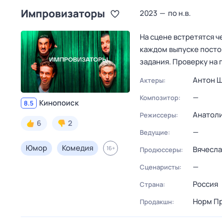
Импровизаторы
2023
—
по н.в.
На сцене встретятся ч
каждом выпуске посто
задания. Проверку на
Антон 
Актеры:
—
Композитор:
Кинопоиск
8.5
Анатол
Режиссеры:
6
2
—
Ведущие:
Юмор
Комедия
16
+
Вячесла
Продюссеры:
—
Сценаристы:
Россия
Страна:
Норм П
Продакшн: