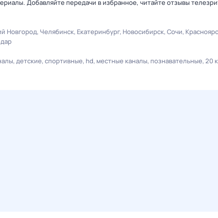
ериалы. Добавляйте передачи в избранное, читайте отзывы телезри
й Новгород
Челябинск
Екатеринбург
Новосибирск
Сочи
Краснояр
одар
налы
детские
спортивные
hd
местные каналы
познавательные
20 