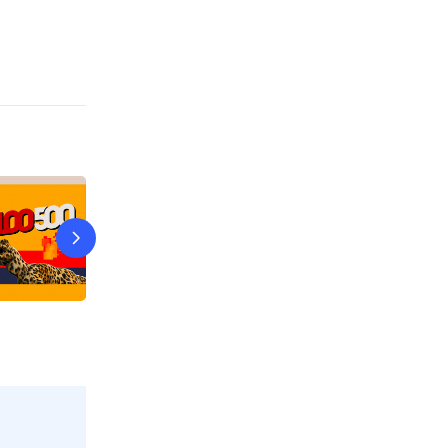
Шоy «Уральских пeльменей»
Кривое зерка
7 авг, пт в 10:00
СТС
7 авг, пт в 12:55