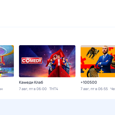
Камеди Клаб
+100500
ан
7 авг, пт в 06:00
ТНТ4
7 авг, пт в 06:55
Че