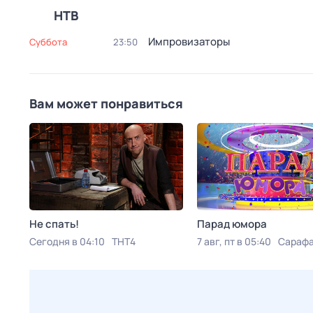
НТВ
Импровизаторы
суббота
23:50
Вам может понравиться
Не спать!
Парад юмора
Сегодня в 04:10
ТНТ4
7 авг, пт в 05:40
Сараф