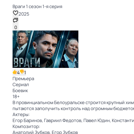
Враги 1 сезон 1-я серия
2025
0
4
1
Премьера
Сериал
Боевик
18
+
В провинциальном Белоуральске строится крупный хими
пытаются заполучить контроль над огромным бюджето
Актеры:
Егор Баринов,
Гавриил Федотов,
Павел Юдин,
Константи
Композитор:
Анатолий Зубков,
Егор Зубков