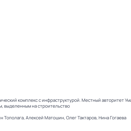
ческий комплекс с инфраструктурой. Местный авторитет Ума
м, выделенным на строительство
н Тополага,
Алексей Матошин,
Олег Тактаров,
Нина Гогаева