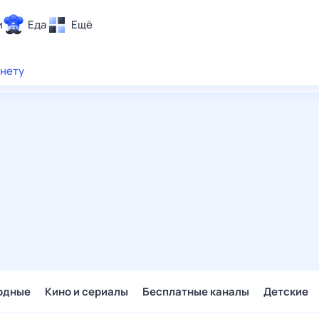
и
Еда
Ещё
Почта
рнету
ия и отдых
Поиск
Погода
ТВ-программа
и и тренды
 ситуации
 вместе
Помощь
одные
Кино и сериалы
Бесплатные каналы
Детские