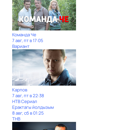
Команда Че
7 авг, пт в 17:05
Вариант
Карпов
7 авг, пт в 22:38
НТВ Сериал
Ерактагы йолдызым
8 авг, сб в 01:25
ТНВ