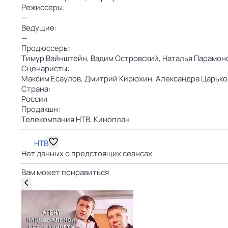
Режиссеры:
—
Ведущие:
—
Продюссеры:
Тимур Вайнштейн,
Вадим Островский,
Наталья Парамон
Сценаристы:
Максим Есаулов,
Дмитрий Кирюхин,
Александра Царько
Страна:
Россия
Продакшн:
Телекомпания НТВ,
Киноплан
НТВ
Нет данных о предстоящих сеансах
Вам может понравиться