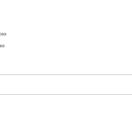
ова
ва