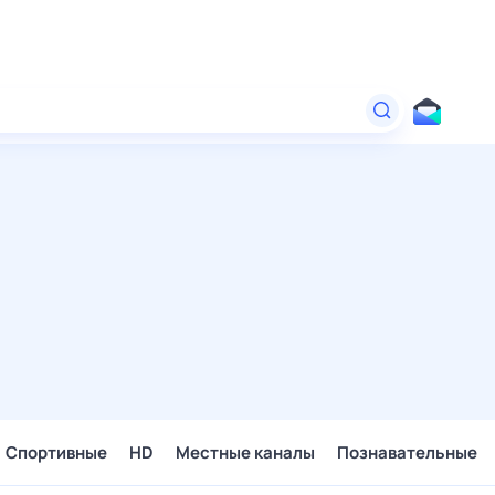
Спортивные
HD
Местные каналы
Познавательные