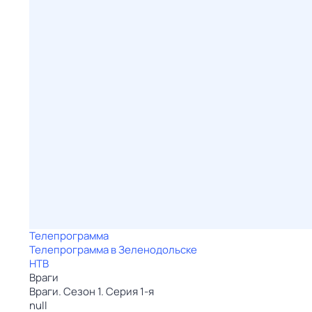
Телепрограмма
Телепрограмма в Зеленодольске
НТВ
Враги
Враги. Сезон 1. Серия 1-я
null