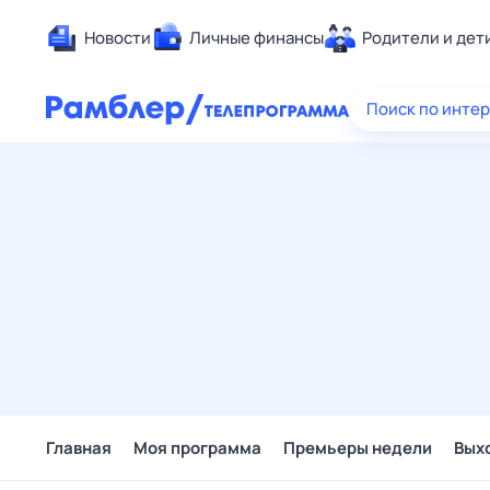
Новости
Личные финансы
Родители и дет
Здоровье
Поиск по инте
Развлечен
Дом и уют
Спорт
Карьера
Авто
Технологи
Жизненные
Сберегаем
Гороскопы
Главная
Моя программа
Премьеры недели
Вых