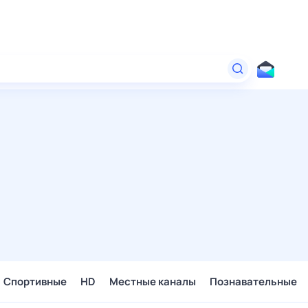
Спортивные
HD
Местные каналы
Познавательные