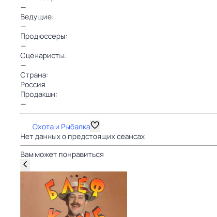
—
Ведущие:
—
Продюссеры:
—
Сценаристы:
—
Страна:
Россия
Продакшн:
—
Охота и Рыбалка
Нет данных о предстоящих сеансах
Вам может понравиться