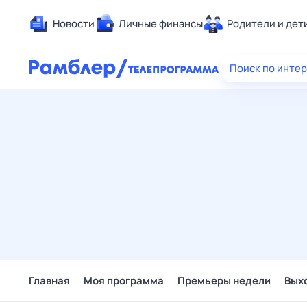
Новости
Личные финансы
Родители и дет
Здоровье
Поиск по инте
Развлечен
Дом и уют
Спорт
Карьера
Авто
Технологи
Жизненные
Сберегаем
Гороскопы
Главная
Моя программа
Премьеры недели
Вых