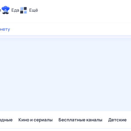
и
Еда
Ещё
Почта
рнету
ия и отдых
Поиск
Погода
ТВ-программа
и и тренды
 ситуации
 вместе
Помощь
одные
Кино и сериалы
Бесплатные каналы
Детские