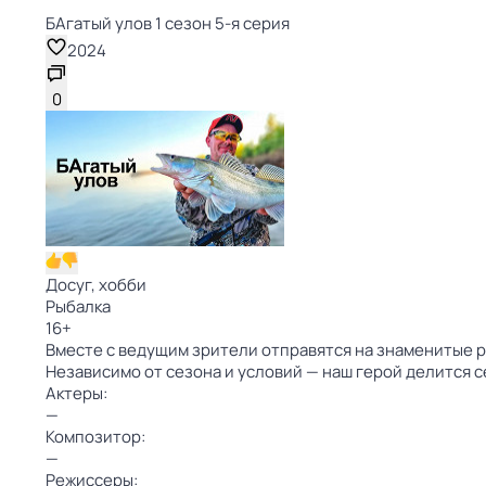
БАгатый улов 1 сезон 5-я серия
2024
0
Досуг, хобби
Рыбалка
16
+
Вместе с ведущим зрители отправятся на знаменитые р
Независимо от сезона и условий — наш герой делится 
Актеры:
—
Композитор:
—
Режиссеры: