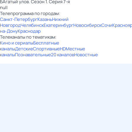
БАгатый улов. Сезон 1. Серия 7-я
null
Телепрограмма по городам:
Санкт-Петербург
Казань
Нижний
Новгород
Челябинск
Екатеринбург
Новосибирск
Сочи
Красноя
на-Дону
Краснодар
Телеканалы по тематикам:
Кино и сериалы
Бесплатные
каналы
Детские
Спортивные
HD
Местные
каналы
Познавательные
20 каналов
Новостные