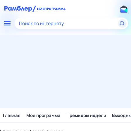
Поиск по интернету
Главная
Моя программа
Премьеры недели
Выходн