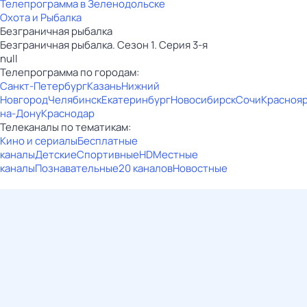
Телепрограмма в Зеленодольске
Охота и Рыбалка
Безгрaничнaя pыбалка
Безгрaничнaя pыбалка. Сезон 1. Серия 3-я
null
Телепрограмма по городам:
Санкт-Петербург
Казань
Нижний
Новгород
Челябинск
Екатеринбург
Новосибирск
Сочи
Красноя
на-Дону
Краснодар
Телеканалы по тематикам:
Кино и сериалы
Бесплатные
каналы
Детские
Спортивные
HD
Местные
каналы
Познавательные
20 каналов
Новостные