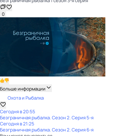
Безгрaничнaя pыбалка 1 сезон 3-я серия
0
Больше информации
Охота и Рыбалка
Сегодня в 20:55
Безгрaничнaя pыбалка
. Сезон 2
. Серия 5-я
Сегодня в 21:25
Безгрaничнaя pыбалка
. Сезон 2
. Серия 6-я
Вам может понравиться