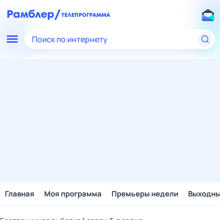
Поиск по интернету
Главная
Моя программа
Премьеры недели
Выходн