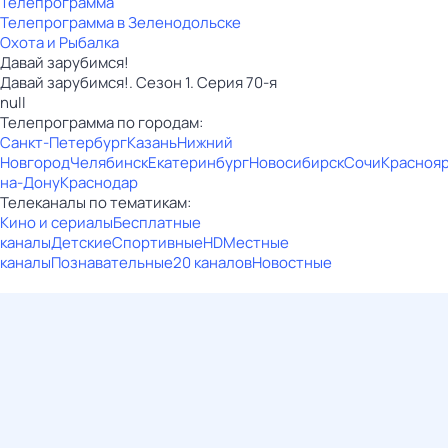
Телепрограмма
Телепрограмма в Зеленодольске
Охота и Рыбалка
Давай зарубимся!
Давай зарубимся!. Сезон 1. Серия 70-я
null
Телепрограмма по городам:
Санкт-Петербург
Казань
Нижний
Новгород
Челябинск
Екатеринбург
Новосибирск
Сочи
Красноя
на-Дону
Краснодар
Телеканалы по тематикам:
Кино и сериалы
Бесплатные
каналы
Детские
Спортивные
HD
Местные
каналы
Познавательные
20 каналов
Новостные