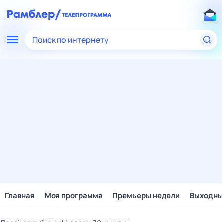
Поиск по интернету
Главная
Моя программа
Премьеры недели
Выходн