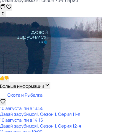
Давай зарубимся! 1 сезон 70-я серия
0
Больше информации
Охота и Рыбалка
10 августа, пн в 13:55
Давай зарубимся!
. Сезон 1
. Серия 11-я
10 августа, пн в 14:15
Давай зарубимся!
. Сезон 1
. Серия 12-я
11 августа, вт в 10:00