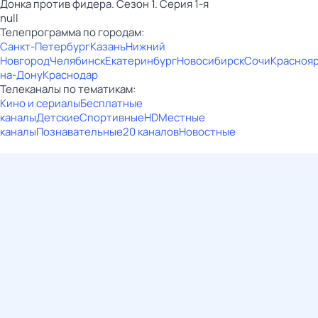
Донка против фидера. Сезон 1. Серия 1-я
null
Телепрограмма по городам:
Санкт-Петербург
Казань
Нижний
Новгород
Челябинск
Екатеринбург
Новосибирск
Сочи
Красноя
на-Дону
Краснодар
Телеканалы по тематикам:
Кино и сериалы
Бесплатные
каналы
Детские
Спортивные
HD
Местные
каналы
Познавательные
20 каналов
Новостные