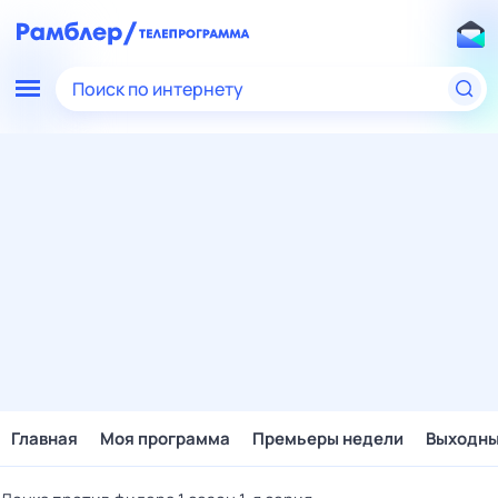
Поиск по интернету
Главная
Моя программа
Премьеры недели
Выходн