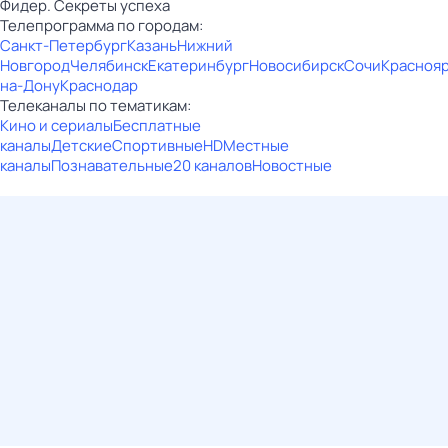
Фидер. Секреты успеха
Телепрограмма по городам:
Санкт-Петербург
Казань
Нижний
Новгород
Челябинск
Екатеринбург
Новосибирск
Сочи
Красноя
на-Дону
Краснодар
Телеканалы по тематикам:
Кино и сериалы
Бесплатные
каналы
Детские
Спортивные
HD
Местные
каналы
Познавательные
20 каналов
Новостные