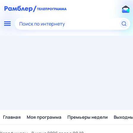
Поиск по интернету
Главная
Моя программа
Премьеры недели
Выходн