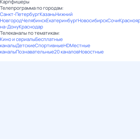
Карпфишеры
Телепрограмма по городам:
Санкт-Петербург
Казань
Нижний
Новгород
Челябинск
Екатеринбург
Новосибирск
Сочи
Красноя
на-Дону
Краснодар
Телеканалы по тематикам:
Кино и сериалы
Бесплатные
каналы
Детские
Спортивные
HD
Местные
каналы
Познавательные
20 каналов
Новостные