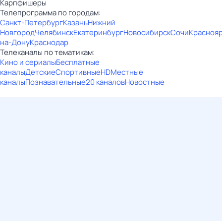
Карпфишеры
Телепрограмма по городам:
Санкт-Петербург
Казань
Нижний
Новгород
Челябинск
Екатеринбург
Новосибирск
Сочи
Красноя
на-Дону
Краснодар
Телеканалы по тематикам:
Кино и сериалы
Бесплатные
каналы
Детские
Спортивные
HD
Местные
каналы
Познавательные
20 каналов
Новостные