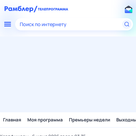
Поиск по интернету
Главная
Моя программа
Премьеры недели
Выходн