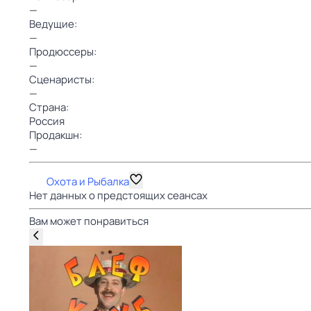
—
Ведущие:
—
Продюссеры:
—
Сценаристы:
—
Страна:
Россия
Продакшн:
—
Охота и Рыбалка
Нет данных о предстоящих сеансах
Вам может понравиться