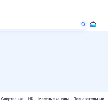
Спортивные
HD
Местные каналы
Познавательные