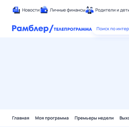
Новости
Личные финансы
Родители и дет
Здоровье
Поиск по инте
Развлечен
Дом и уют
Спорт
Карьера
Авто
Технологи
Жизненные
Сберегаем
Гороскопы
Главная
Моя программа
Премьеры недели
Вых