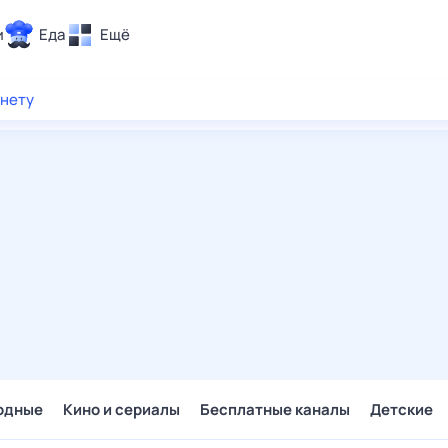
и
Еда
Ещё
Почта
рнету
ия и отдых
Поиск
Погода
ТВ-программа
и и тренды
 ситуации
 вместе
Помощь
одные
Кино и сериалы
Бесплатные каналы
Детские