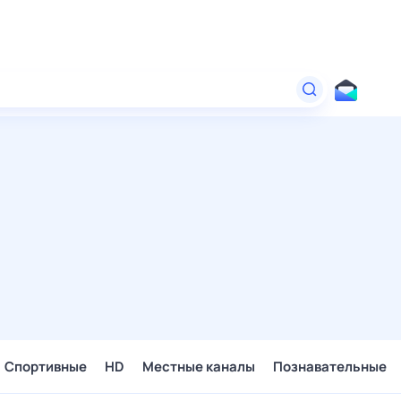
Спортивные
HD
Местные каналы
Познавательные