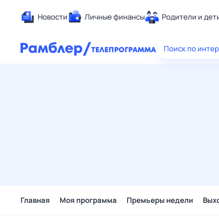
Новости
Личные финансы
Родители и дет
Здоровье
Поиск по инте
Развлечен
Дом и уют
Спорт
Карьера
Авто
Технологи
Жизненные
Сберегаем
Гороскопы
Главная
Моя программа
Премьеры недели
Вых