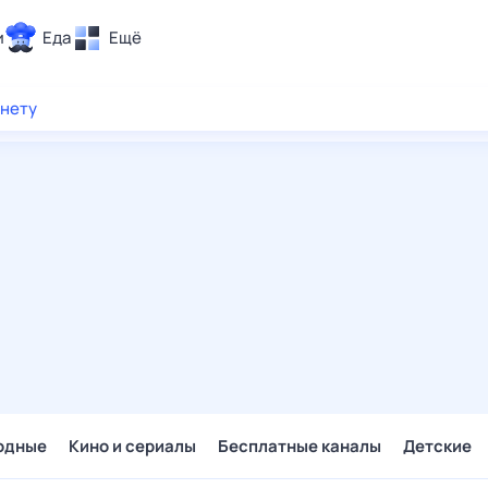
и
Еда
Ещё
Почта
рнету
ия и отдых
Поиск
Погода
ТВ-программа
и и тренды
 ситуации
 вместе
Помощь
одные
Кино и сериалы
Бесплатные каналы
Детские