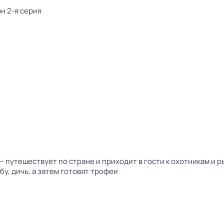
н 2-я серия
 путешествует по стране и приходит в гости к охотникам и р
у, дичь, а затем готовят трофеи