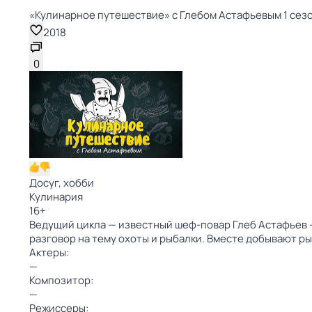
«Кулинарное путешествие» с Глебом Астафьевым 1 сезо
2018
0
Досуг, хобби
Кулинария
16
+
Ведущий цикла — известный шеф-повар Глеб Астафьев —
разговор на тему охоты и рыбалки. Вместе добывают рыб
Актеры:
—
Композитор:
—
Режиссеры: