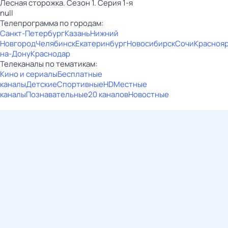
Лесная сторожка. Сезон 1. Серия 1-я
null
Телепрограмма по городам:
Санкт-Петербург
Казань
Нижний
Новгород
Челябинск
Екатеринбург
Новосибирск
Сочи
Красноя
на-Дону
Краснодар
Телеканалы по тематикам:
Кино и сериалы
Бесплатные
каналы
Детские
Спортивные
HD
Местные
каналы
Познавательные
20 каналов
Новостные