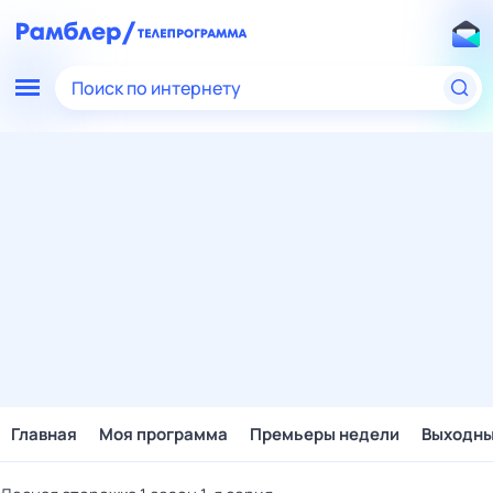
Поиск по интернету
Главная
Моя программа
Премьеры недели
Выходн