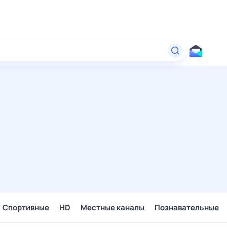
Спортивные
HD
Местные каналы
Познавательные