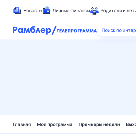
Новости
Личные финансы
Родители и дет
Здоровье
Поиск по инте
Развлечен
Дом и уют
Спорт
Карьера
Авто
Технологи
Жизненные
Сберегаем
Гороскопы
Главная
Моя программа
Премьеры недели
Вых