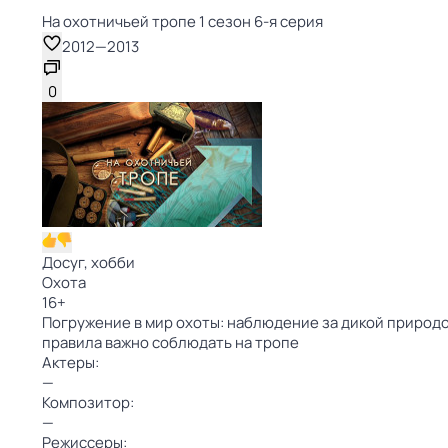
На охотничьей тропе 1 сезон 6-я серия
2012
—
2013
0
Досуг, хобби
Охота
16
+
Погружение в мир охоты: наблюдение за дикой природой
правила важно соблюдать на тропе
Актеры:
—
Композитор:
—
Режиссеры: