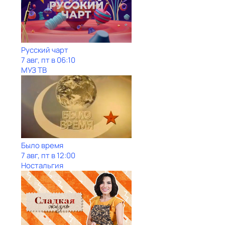
Рycский чарт
7 авг, пт в 06:10
МУЗ ТВ
Было время
7 авг, пт в 12:00
Ностальгия