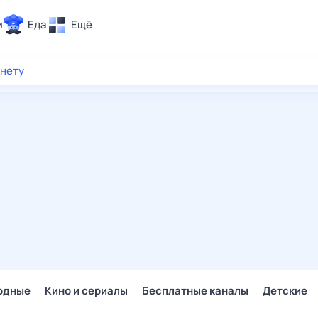
и
Еда
Ещё
Почта
рнету
ия и отдых
Поиск
Погода
ТВ-программа
и и тренды
 ситуации
 вместе
Помощь
одные
Кино и сериалы
Бесплатные каналы
Детские