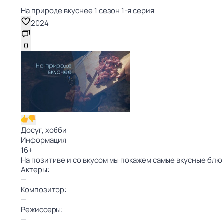
На природе вкуснее 1 сезон 1-я серия
2024
0
Досуг, хобби
Информация
16
+
На позитиве и со вкусом мы покажем самые вкусные бл
Актеры:
—
Композитор:
—
Режиссеры:
—