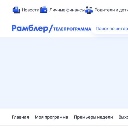
Новости
Личные финансы
Родители и дет
Здоровье
Поиск по инте
Развлечен
Дом и уют
Спорт
Карьера
Авто
Технологи
Жизненные
Сберегаем
Гороскопы
Главная
Моя программа
Премьеры недели
Вых