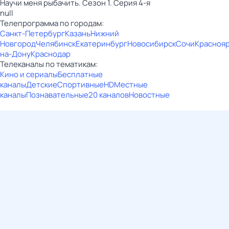
Научи меня рыбачить. Сезон 1. Серия 4-я
null
Телепрограмма по городам:
Санкт-Петербург
Казань
Нижний
Новгород
Челябинск
Екатеринбург
Новосибирск
Сочи
Красноя
на-Дону
Краснодар
Телеканалы по тематикам:
Кино и сериалы
Бесплатные
каналы
Детские
Спортивные
HD
Местные
каналы
Познавательные
20 каналов
Новостные