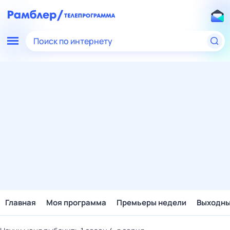
Поиск по интернету
Главная
Моя программа
Премьеры недели
Выходн