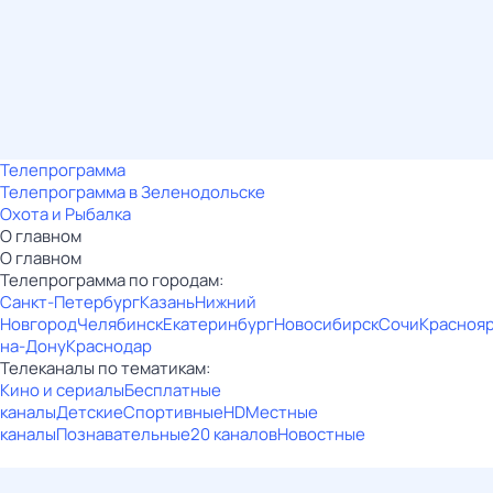
Телепрограмма
Телепрограмма в Зеленодольске
Охота и Рыбалка
О главном
О главном
Телепрограмма по городам:
Санкт-Петербург
Казань
Нижний
Новгород
Челябинск
Екатеринбург
Новосибирск
Сочи
Красноя
на-Дону
Краснодар
Телеканалы по тематикам:
Кино и сериалы
Бесплатные
каналы
Детские
Спортивные
HD
Местные
каналы
Познавательные
20 каналов
Новостные