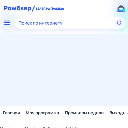
Поиск по интернету
Главная
Моя программа
Премьеры недели
Выходн