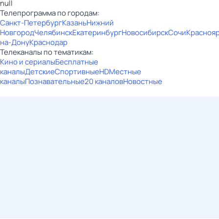
null
Телепрограмма по городам:
Санкт-Петербург
Казань
Нижний
Новгород
Челябинск
Екатеринбург
Новосибирск
Сочи
Красноя
на-Дону
Краснодар
Телеканалы по тематикам:
Кино и сериалы
Бесплатные
каналы
Детские
Спортивные
HD
Местные
каналы
Познавательные
20 каналов
Новостные