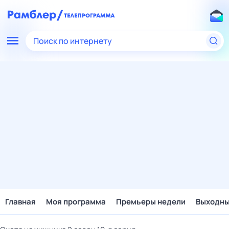
Поиск по интернету
Главная
Моя программа
Премьеры недели
Выходн