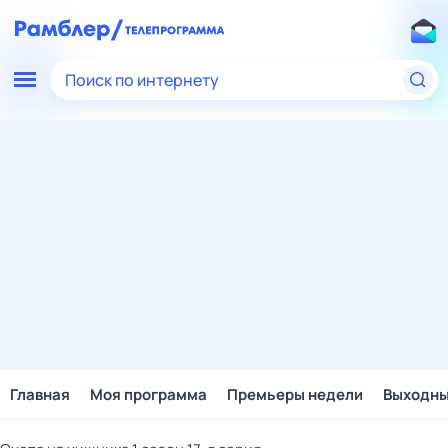
Поиск по интернету
Главная
Моя программа
Премьеры недели
Выходн