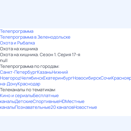
Телепрограмма
Телепрограмма в Зеленодольске
Охота и Рыбалка
Охота на хищника
Охота на хищника. Сезон 1. Серия 17-я
null
Телепрограмма по городам:
Санкт-Петербург
Казань
Нижний
Новгород
Челябинск
Екатеринбург
Новосибирск
Сочи
Красноя
на-Дону
Краснодар
Телеканалы по тематикам:
Кино и сериалы
Бесплатные
каналы
Детские
Спортивные
HD
Местные
каналы
Познавательные
20 каналов
Новостные