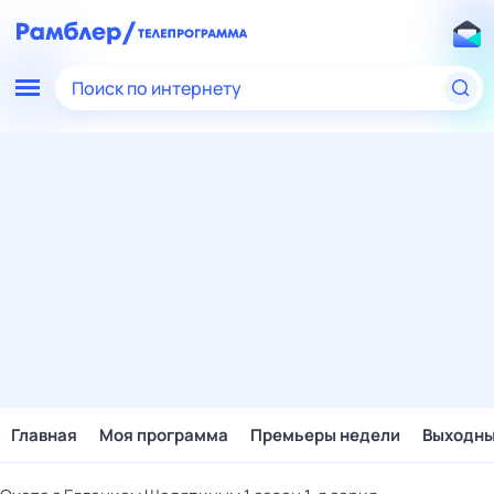
Поиск по интернету
Главная
Моя программа
Премьеры недели
Выходн