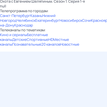
Охота с Евгением Шеляпиным. Сезон 1. Серия 1-я
null
Телепрограмма по городам:
Санкт-Петербург
Казань
Нижний
Новгород
Челябинск
Екатеринбург
Новосибирск
Сочи
Красноя
на-Дону
Краснодар
Телеканалы по тематикам:
Кино и сериалы
Бесплатные
каналы
Детские
Спортивные
HD
Местные
каналы
Познавательные
20 каналов
Новостные