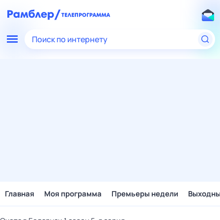
Поиск по интернету
Главная
Моя программа
Премьеры недели
Выходн