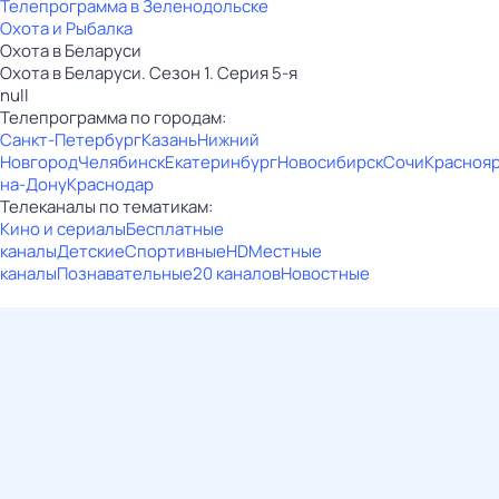
Телепрограмма в Зеленодольске
Охота и Рыбалка
Охота в Беларуси
Охота в Беларуси. Сезон 1. Серия 5-я
null
Телепрограмма по городам:
Санкт-Петербург
Казань
Нижний
Новгород
Челябинск
Екатеринбург
Новосибирск
Сочи
Красноя
на-Дону
Краснодар
Телеканалы по тематикам:
Кино и сериалы
Бесплатные
каналы
Детские
Спортивные
HD
Местные
каналы
Познавательные
20 каналов
Новостные