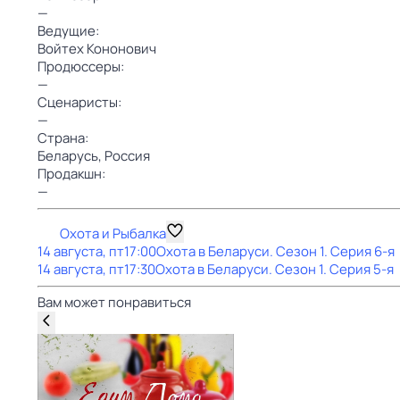
—
Ведущие:
Войтех Кононович
Продюссеры:
—
Сценаристы:
—
Страна:
Беларусь,
Россия
Продакшн:
—
Охота и Рыбалка
14 августа, пт
17:00
Охота в Беларуси
. Сезон 1
. Серия 6-я
14 августа, пт
17:30
Охота в Беларуси
. Сезон 1
. Серия 5-я
Вам может понравиться