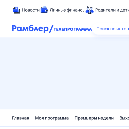
Новости
Личные финансы
Родители и дет
Здоровье
Поиск по инте
Развлечен
Дом и уют
Спорт
Карьера
Авто
Технологи
Жизненные
Сберегаем
Гороскопы
Главная
Моя программа
Премьеры недели
Вых