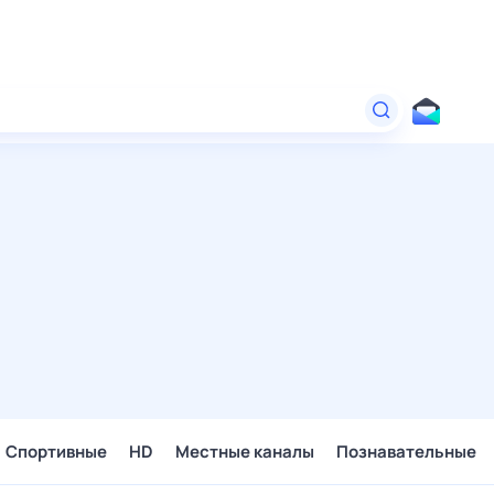
Спортивные
HD
Местные каналы
Познавательные