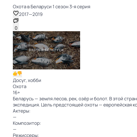
Охота в Беларуси 1 сезон 3-я серия
2017
—
2019
0
Досуг, хобби
Охота
16
+
Беларусь — земля лесов, рек, озёр и болот. В этой ст
экспедиция. Цель предстоящей охоты — европейская к
Актеры:
—
Композитор:
—
Режиссеры: