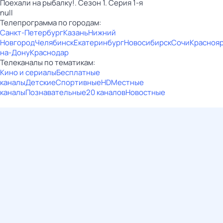
Поехали на рыбалку!. Сезон 1. Серия 1-я
null
Телепрограмма по городам:
Санкт-Петербург
Казань
Нижний
Новгород
Челябинск
Екатеринбург
Новосибирск
Сочи
Красноя
на-Дону
Краснодар
Телеканалы по тематикам:
Кино и сериалы
Бесплатные
каналы
Детские
Спортивные
HD
Местные
каналы
Познавательные
20 каналов
Новостные