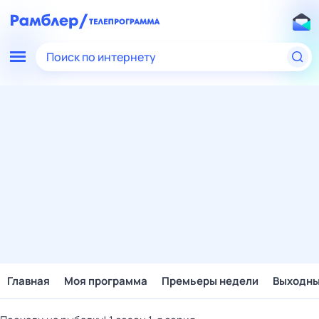
Поиск по интернету
Главная
Моя программа
Премьеры недели
Выходн