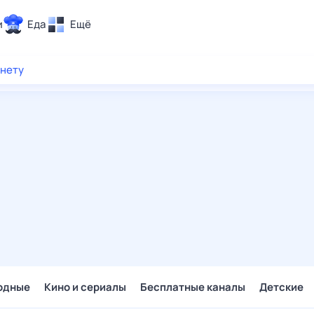
и
Еда
Ещё
Почта
рнету
ия и отдых
Поиск
Погода
ТВ-программа
и и тренды
 ситуации
 вместе
Помощь
одные
Кино и сериалы
Бесплатные каналы
Детские