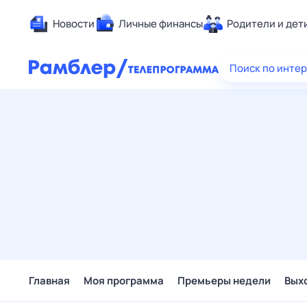
Новости
Личные финансы
Родители и дет
Здоровье
Поиск по инте
Развлечен
Дом и уют
Спорт
Карьера
Авто
Технологи
Жизненные
Сберегаем
Гороскопы
Главная
Моя программа
Премьеры недели
Вых