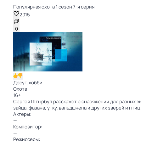
Популярная охота 1 сезон 7-я серия
2015
0
Досуг, хобби
Охота
16
+
Сергей Штырбул расскажет о снаряжении для разных вид
зайца, фазана, утку, вальдшнепа и других зверей и пти
Актеры:
—
Композитор:
—
Режиссеры: