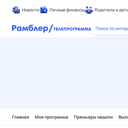
Новости
Личные финансы
Родители и дет
Здоровье
Поиск по инте
Развлечен
Дом и уют
Спорт
Карьера
Авто
Технологи
Жизненные
Сберегаем
Гороскопы
Главная
Моя программа
Премьеры недели
Вых