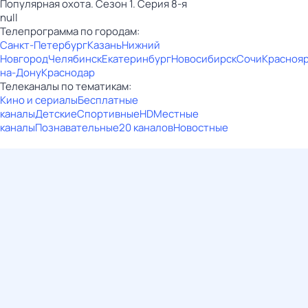
Популярная охота. Сезон 1. Серия 8-я
null
Телепрограмма по городам:
Санкт-Петербург
Казань
Нижний
Новгород
Челябинск
Екатеринбург
Новосибирск
Сочи
Красноя
на-Дону
Краснодар
Телеканалы по тематикам:
Кино и сериалы
Бесплатные
каналы
Детские
Спортивные
HD
Местные
каналы
Познавательные
20 каналов
Новостные