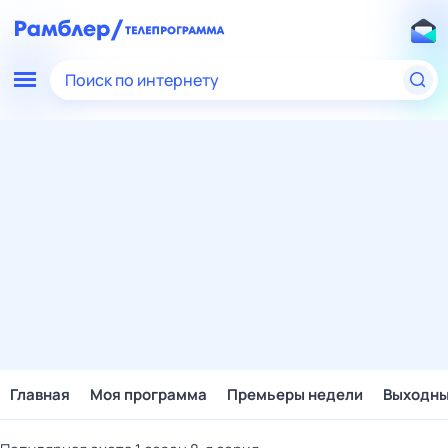
Поиск по интернету
Главная
Моя программа
Премьеры недели
Выходн