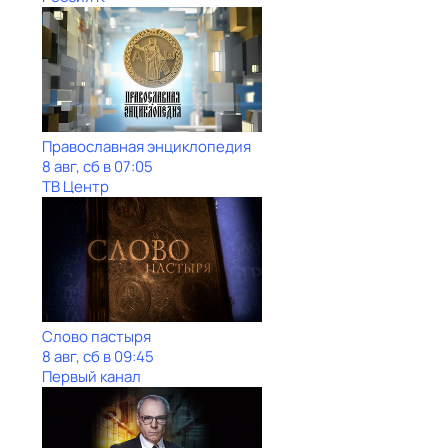
Православная энциклопедия
8 авг, сб в 07:05
ТВ Центр
Слово пастыря
8 авг, сб в 09:45
Первый канал