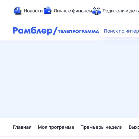
Новости
Личные финансы
Родители и дет
Здоровье
Поиск по инте
Развлечен
Дом и уют
Спорт
Карьера
Авто
Технологи
Жизненные
Сберегаем
Гороскопы
Главная
Моя программа
Премьеры недели
Вых