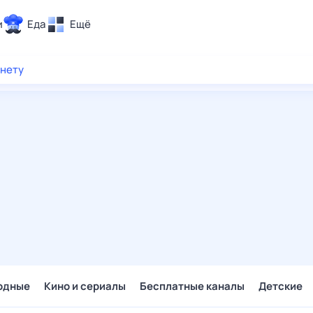
и
Еда
Ещё
Почта
рнету
ия и отдых
Поиск
Погода
ТВ-программа
и и тренды
 ситуации
 вместе
Помощь
одные
Кино и сериалы
Бесплатные каналы
Детские