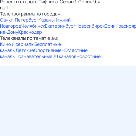
Рецепты старого Тифлиса. Сезон 1. Серия 9-я
null
Телепрограмма по городам:
Санкт-Петербург
Казань
Нижний
Новгород
Челябинск
Екатеринбург
Новосибирск
Сочи
Красноя
на-Дону
Краснодар
Телеканалы по тематикам:
Кино и сериалы
Бесплатные
каналы
Детские
Спортивные
HD
Местные
каналы
Познавательные
20 каналов
Новостные