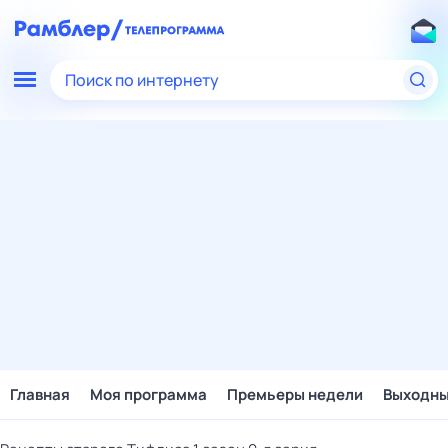
Поиск по интернету
Главная
Моя программа
Премьеры недели
Выходн