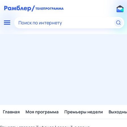
Поиск по интернету
Главная
Моя программа
Премьеры недели
Выходн