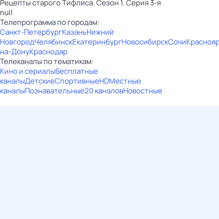
Рецепты старого Тифлиса. Сезон 1. Серия 3-я
null
Телепрограмма по городам:
Санкт-Петербург
Казань
Нижний
Новгород
Челябинск
Екатеринбург
Новосибирск
Сочи
Красноя
на-Дону
Краснодар
Телеканалы по тематикам:
Кино и сериалы
Бесплатные
каналы
Детские
Спортивные
HD
Местные
каналы
Познавательные
20 каналов
Новостные