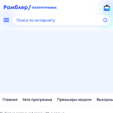
Поиск по интернету
Главная
Моя программа
Премьеры недели
Выходн