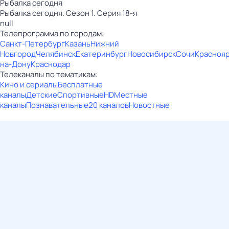
Рыбалка сегодня
Рыбалка сегодня. Сезон 1. Серия 18-я
null
Телепрограмма по городам:
Санкт-Петербург
Казань
Нижний
Новгород
Челябинск
Екатеринбург
Новосибирск
Сочи
Красноя
на-Дону
Краснодар
Телеканалы по тематикам:
Кино и сериалы
Бесплатные
каналы
Детские
Спортивные
HD
Местные
каналы
Познавательные
20 каналов
Новостные