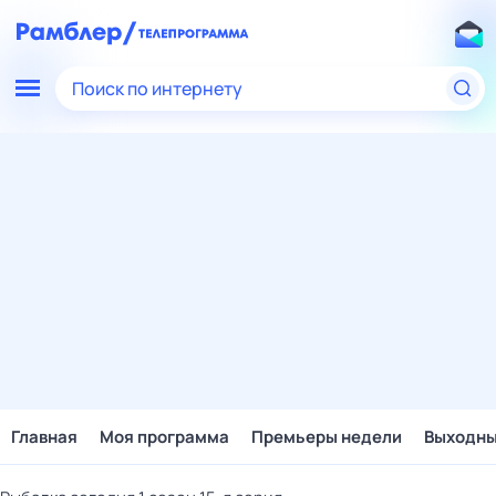
Поиск по интернету
Главная
Моя программа
Премьеры недели
Выходн