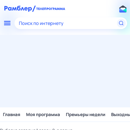
Поиск по интернету
Главная
Моя программа
Премьеры недели
Выходн