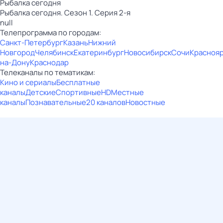
Рыбалка сегодня
Рыбалка сегодня. Сезон 1. Серия 2-я
null
Телепрограмма по городам:
Санкт-Петербург
Казань
Нижний
Новгород
Челябинск
Екатеринбург
Новосибирск
Сочи
Красноя
на-Дону
Краснодар
Телеканалы по тематикам:
Кино и сериалы
Бесплатные
каналы
Детские
Спортивные
HD
Местные
каналы
Познавательные
20 каналов
Новостные