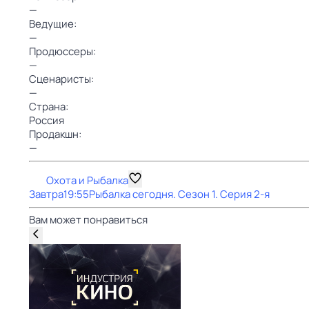
—
Ведущие:
—
Продюссеры:
—
Сценаристы:
—
Страна:
Россия
Продакшн:
—
Охота и Рыбалка
Завтра
19:55
Рыбалка сегодня
. Сезон 1
. Серия 2-я
Вам может понравиться