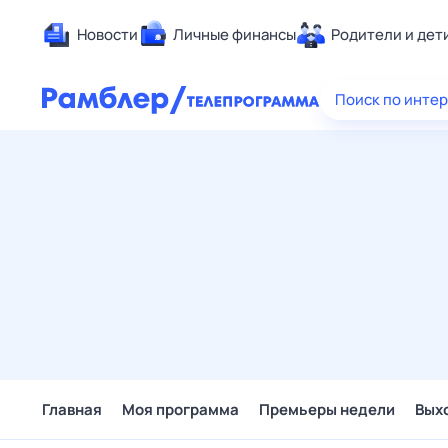
Новости
Личные финансы
Родители и дет
Здоровье
Поиск по инте
Развлечен
Дом и уют
Спорт
Карьера
Авто
Технологи
Жизненные
Сберегаем
Гороскопы
Главная
Моя программа
Премьеры недели
Вых