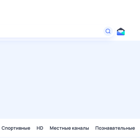
Спортивные
HD
Местные каналы
Познавательные