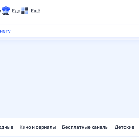
и
Еда
Ещё
Почта
рнету
ия и отдых
Поиск
Погода
ТВ-программа
и и тренды
 ситуации
 вместе
Помощь
одные
Кино и сериалы
Бесплатные каналы
Детские