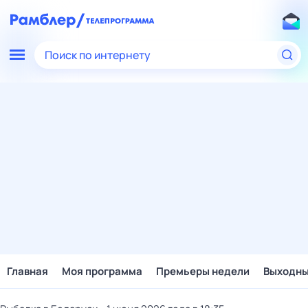
Поиск по интернету
Главная
Моя программа
Премьеры недели
Выходн