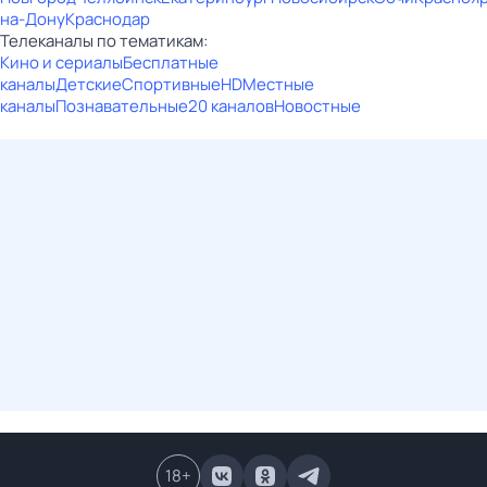
на-Дону
Краснодар
Телеканалы по тематикам:
Кино и сериалы
Бесплатные
каналы
Детские
Спортивные
HD
Местные
каналы
Познавательные
20 каналов
Новостные
18
+