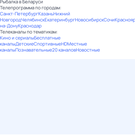
Рыбалка в Беларуси
Телепрограмма по городам:
Санкт-Петербург
Казань
Нижний
Новгород
Челябинск
Екатеринбург
Новосибирск
Сочи
Красноя
на-Дону
Краснодар
Телеканалы по тематикам:
Кино и сериалы
Бесплатные
каналы
Детские
Спортивные
HD
Местные
каналы
Познавательные
20 каналов
Новостные