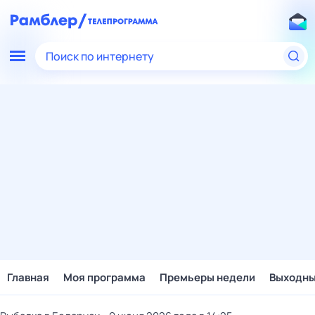
Поиск по интернету
Главная
Моя программа
Премьеры недели
Выходн