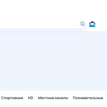
Спортивные
HD
Местные каналы
Познавательные