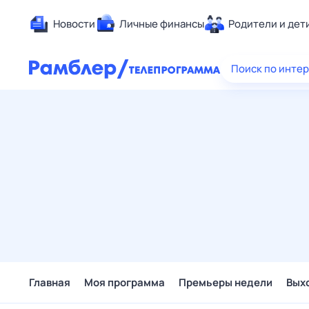
Новости
Личные финансы
Родители и дет
Здоровье
Поиск по инте
Развлечен
Дом и уют
Спорт
Карьера
Авто
Технологи
Жизненные
Сберегаем
Гороскопы
Главная
Моя программа
Премьеры недели
Вых