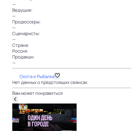
—
Ведущие:
—
Продюссеры:
—
Сценаристы:
—
Страна:
Россия
Продакшн:
—
Охота и Рыбалка
Нет данных о предстоящих сеансах
Вам может понравиться