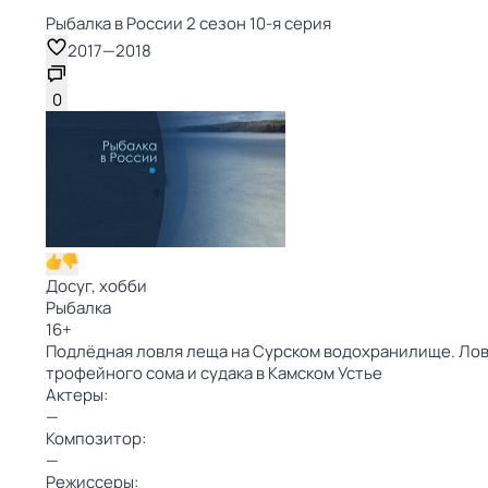
Рыбалка в России 2 сезон 10-я серия
2017
—
2018
0
Досуг, хобби
Рыбалка
16
+
Подлёдная ловля леща на Сурском водохранилище. Ловл
трофейного сома и судака в Камском Устье
Актеры:
—
Композитор:
—
Режиссеры: