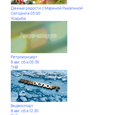
Дачные радости с Мариной Рыкалиной
Сегодня в 03:00
Усадьба
Ретроконцерт
8 авг, сб в 05:35
ТНВ
Видеоспорт
8 авг, сб в 12:30