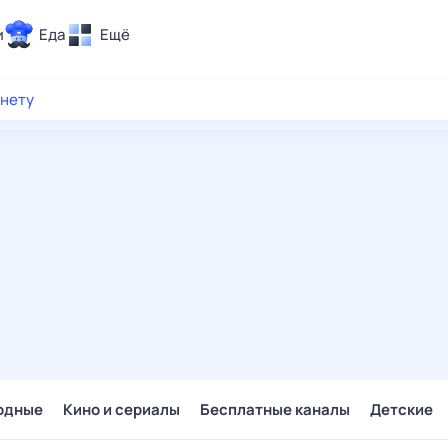
и
Еда
Ещё
Почта
рнету
ия и отдых
Поиск
Погода
ТВ-программа
и и тренды
 ситуации
 вместе
Помощь
одные
Кино и сериалы
Бесплатные каналы
Детские